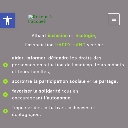
Aller
Ouvrir la barre d’outils
au
contenu
Alliant
inclusion
et
écologie
,
l’association
HAPPY HAND
vise à :
aider, informer
,
défendre
les droits des
personnes en situation de handicap, leurs aidants
et leurs familles,
accroître la participation sociale
et
le partage,
favoriser la solidarité
tout en
encourageant
l’autonomie
,
Impulser des initiatives inclusives et
écologiques.